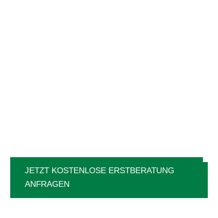
Fragen dazu?
Wir beraten Sie persönlich.
Je früher Sie uns ins Projekt einbinden, desto größer ist
der Effekt. Lassen Sie uns gemeinsam dafür sorgen,
dass der Müll dorthin kommt, wo er hingehört – sauber,
effizient und mit System.
JETZT KOSTENLOSE ERSTBERATUNG
ANFRAGEN